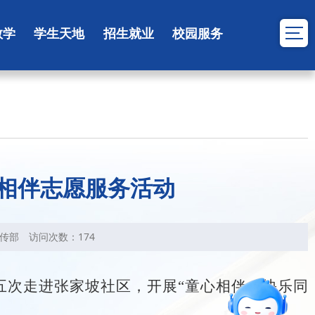
教学
学生天地
招生就业
校园服务
相伴志愿服务活动
传部
访问次数：
174
五次
走进张家坡社区，开展
“童心相伴
・
快乐同