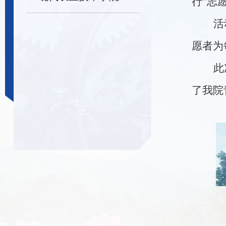
行
”
志
活
愿者为
此
了我院