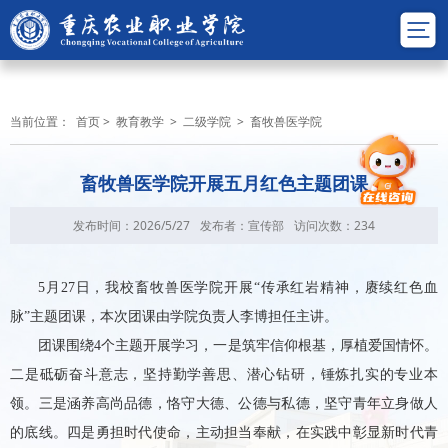
当前位置：
首页
>
教育教学
>
二级学院
>
畜牧兽医学院
畜牧兽医学院开展五月红色主题团课
发布时间：2026/5/27
发布者：宣传部
访问次数：
234
5
月
27
日，
我校
畜牧兽医学院开展
“传承红岩精神，赓续红色血
脉”主题团课，本次团课由学院负责人李博担任主讲。
团课围绕
4个
主题
开展
学习，一是筑牢信仰根基，厚植爱国情怀。
二是砥砺奋斗意志，坚持勤学善思、潜心钻研，锤炼扎实的专业本
领。三是涵养高尚品德，恪守大德、公德与私德，坚守青年立身做人
的底线。四是勇担时代使命，主动担当奉献，在实践中彰显新时代青